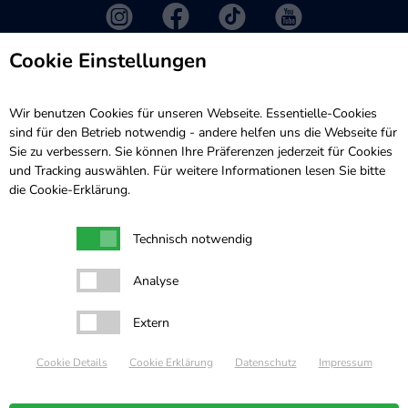
Cookie Einstellungen
Mitglieder
Service
Mitglied werden
Veranstaltungen
Wir benutzen Cookies für unseren Webseite. Essentielle-Cookies
Satzung
Presse
sind für den Betrieb notwendig - andere helfen uns die Webseite für
Intern
Kontakt
Sie zu verbessern. Sie können Ihre Präferenzen jederzeit für Cookies
und Tracking auswählen. Für weitere Informationen lesen Sie bitte
Sponsoren
die
Cookie-Erklärung
.
Freunde und Unterstützer
Spenden
Technisch notwendig
Analyse
Extern
Cookie Details
Cookie Erklärung
Datenschutz
Impressum