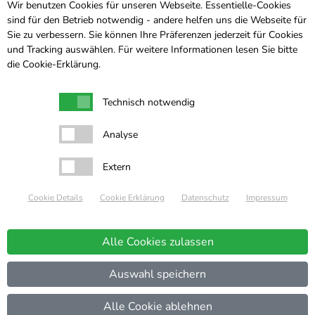
Wir benutzen Cookies für unseren Webseite. Essentielle-Cookies
Satzung
Presse
sind für den Betrieb notwendig - andere helfen uns die Webseite für
Intern
Kontakt
Sie zu verbessern. Sie können Ihre Präferenzen jederzeit für Cookies
und Tracking auswählen. Für weitere Informationen lesen Sie bitte
Sponsoren
die
Cookie-Erklärung
.
Freunde und Unterstützer
Spenden
Technisch notwendig
Analyse
Extern
Cookie Details
Cookie Erklärung
Datenschutz
Impressum
Alle Cookies zulassen
Datenschutz
Auswahl speichern
Impressum
Cookie Erklärung
Alle Cookie ablehnen
Cookie Einstellungen