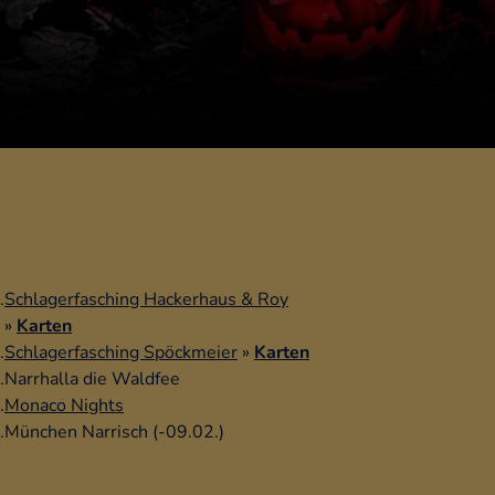
.
Schlagerfasching Hackerhaus & Roy
»
Karten
.
Schlagerfasching Spöckmeier
»
Karten
.
Narrhalla die Waldfee
.
Monaco Nights
.
München Narrisch (-09.02.)