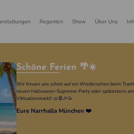
anstaltungen
Regenten
Show
Über Uns
In
Schöne Ferien 🌴☀️
Wir freuen uns schon auf ein Wiedersehen beim Trac
neuen Halloween-Supreme-Party oder spätestens am
Viktualienmarkt! 🥨🎡🎉🥳
Eure Narrhalla München ❤️