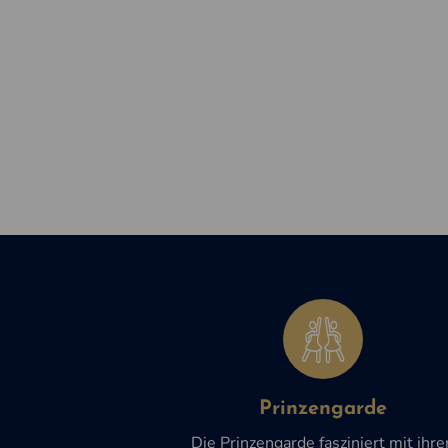
Unsere Gremien
Prinzengarde
Die Prinzengarde fasziniert mit ihre