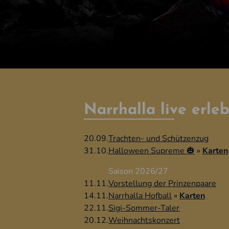
Narrhalla live erle
20.09.
Trachten- und Schützenzug
31.10.
Halloween Supreme 🎃
»
Karten
Saison 2026/27
11.11.
Vorstellung der Prinzen­paare
14.11.
Narrhalla Hofball
»
Karten
22.11.
Sigi-Sommer-Taler
20.12.
Weihnachts­konzert