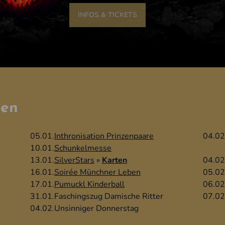
INFOS & TICKETS
ben
05.01.
Inthronisation Prinzenpaare
04.02
10.01.
Schunkelmesse
13.01.
SilverStars
»
Karten
04.02
16.01.
Soirée Münchner Leben
05.02
17.01.
Pumuckl Kinderball
06.02
31.01.
Faschingszug Damische Ritter
07.02
04.02.
Unsinniger Donnerstag