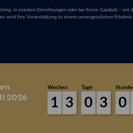
hing, in sozialen Einrichtungen oder bei Ihrem Galaball – mit 
wird Ihre Veranstaltung zu einem unvergesslichen Erlebnis fü
uen
Wochen
Tage
Stunde
11.2026
1
3
0
3
0
1
3
0
3
0
0
0
0
0
0
0
0
0
0
0