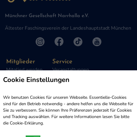
Münchner Gesellschaft Narrhalla e.V.
Ältester Faschingsverein der Landeshauptstadt München
Mitglieder
Service
Mitglied werden
Veranstaltungen
Satzung
Presse
Cookie Einstellungen
Intern
Kontakt
Wir benutzen Cookies für unseren Webseite. Essentielle-Cookies
Sponsoren
sind für den Betrieb notwendig - andere helfen uns die Webseite für
Freunde und Unterstützer
Sie zu verbessern. Sie können Ihre Präferenzen jederzeit für Cookies
Spenden
und Tracking auswählen. Für weitere Informationen lesen Sie bitte
die
Cookie-Erklärung
.